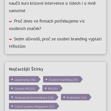
naučil kurz krizové intervence o lidech i o mně
samotné
Proč dnes ve firmách potřebujeme víc
osobních značek?
Sedm důvodů, proč se osobní branding vyplatí
HRistům
Nejčastější Štítky
Leadership
(36)
Osobní branding
(29)
Osobní PR
(25)
PR
(25)
Strategická komunikace
(14)
Podnikání
(14)
Czech Leaders Magazine
(12)