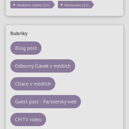
Mediální vztahy
(12)
Rumunsko
(12)
Rubriky
Blog post
Odborný článek v médiích
Citace v médiích
Guest post - Partnerský web
CMTV video