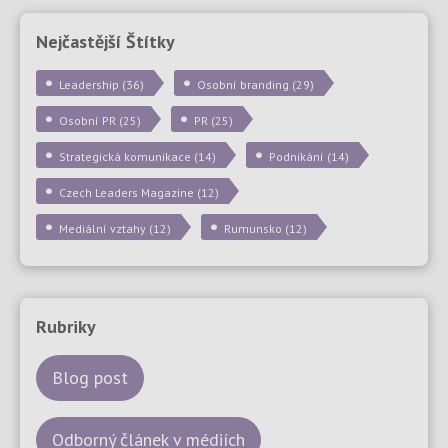
Nejčastější Štítky
Leadership
(36)
Osobní branding
(29)
Osobní PR
(25)
PR
(25)
Strategická komunikace
(14)
Podnikání
(14)
Czech Leaders Magazine
(12)
Mediální vztahy
(12)
Rumunsko
(12)
Rubriky
Blog post
Odborný článek v médiích