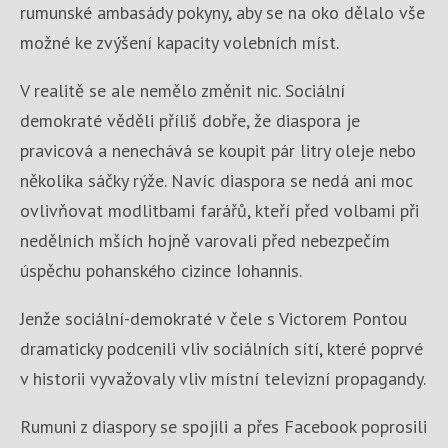
rumunské ambasády pokyny, aby se na oko dělalo vše
možné ke zvýšení kapacity volebních míst.
V realitě se ale nemělo změnit nic. Sociální
demokraté věděli příliš dobře, že diaspora je
pravicová a nenechává se koupit pár litry oleje nebo
několika sáčky rýže. Navíc diaspora se nedá ani moc
ovlivňovat modlitbami farářů, kteří před volbami při
nedělních mších hojně varovali před nebezpečím
úspěchu pohanského cizince Iohannis.
Jenže sociální-demokraté v čele s Victorem Pontou
dramaticky podcenili vliv sociálních sítí, které poprvé
v historii vyvažovaly vliv místní televizní propagandy.
Rumuni z diaspory se spojili a přes Facebook poprosili