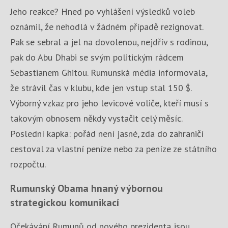
Jeho reakce? Hned po vyhlášení výsledků voleb
oznámil, že nehodlá v žádném případě rezignovat.
Pak se sebral a jel na dovolenou, nejdřív s rodinou,
pak do Abu Dhabi se svým politickým rádcem
Sebastianem Ghitou. Rumunská média informovala,
že strávil čas v klubu, kde jen vstup stal 150 $.
Výborný vzkaz pro jeho levicové voliče, kteří musí s
takovým obnosem někdy vystačit celý měsíc.
Poslední kapka: pořád není jasné, zda do zahraničí
cestoval za vlastní peníze nebo za peníze ze státního
rozpočtu.
Rumunský Obama hnaný výbornou
strategickou komunikací
Očekávání Rumunů od nového prezidenta jsou