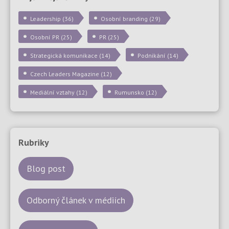
Leadership
(36)
Osobní branding
(29)
Osobní PR
(25)
PR
(25)
Strategická komunikace
(14)
Podnikání
(14)
Czech Leaders Magazine
(12)
Mediální vztahy
(12)
Rumunsko
(12)
Rubriky
Blog post
Odborný článek v médiích