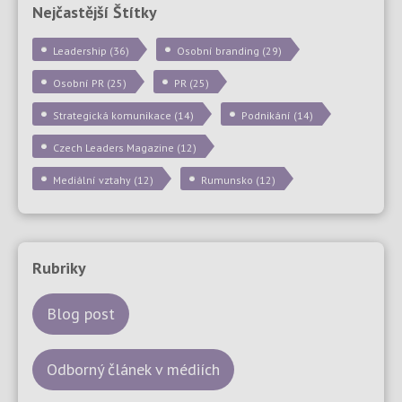
Nejčastější Štítky
Leadership
(36)
Osobní branding
(29)
Osobní PR
(25)
PR
(25)
Strategická komunikace
(14)
Podnikání
(14)
Czech Leaders Magazine
(12)
Mediální vztahy
(12)
Rumunsko
(12)
Rubriky
Blog post
Odborný článek v médiích