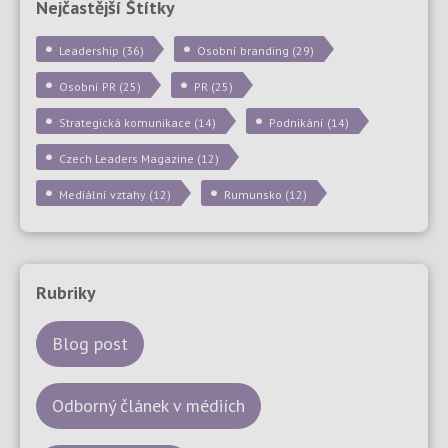
Nejčastější Štítky
Leadership
(36)
Osobní branding
(29)
Osobní PR
(25)
PR
(25)
Strategická komunikace
(14)
Podnikání
(14)
Czech Leaders Magazine
(12)
Mediální vztahy
(12)
Rumunsko
(12)
Rubriky
Blog post
Odborný článek v médiích