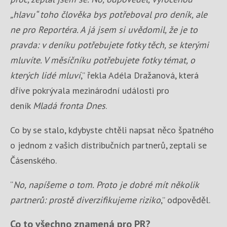
„hlavu“ toho člověka bys potřeboval pro deník, ale
ne pro Reportéra. A já jsem si uvědomil, že je to
pravda: v deníku potřebujete fotky těch, se kterými
mluvíte. V měsíčníku potřebujete fotky témat, o
kterých lidé mluví
,” řekla Adéla Dražanová, která
dříve pokrývala mezinárodní události pro
deník
Mladá fronta Dnes
.
Co by se stalo, kdybyste chtěli napsat něco špatného
o jednom z vašich distribučních partnerů, zeptali se
Čásenského.
“
No, napíšeme o tom. Proto je dobré mít několik
partnerů: prostě diverzifikujeme riziko
,” odpověděl.
Co to všechno znamená pro PR?