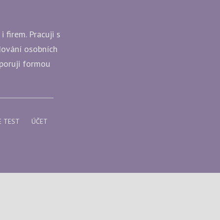
 firem. Pracuji s
udování osobních
dporuji formou
E TEST
ÚČET