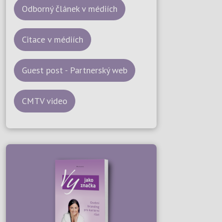
Odborný článek v médiích
Citace v médiích
Guest post - Partnerský web
CMTV video