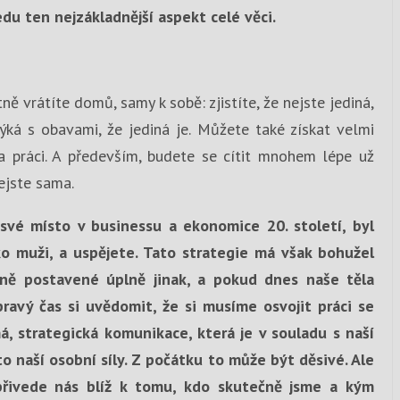
du ten nejzákladnější aspekt celé věci.
tně vrátíte domů, samy k sobě: zjistíte, že nejste jediná,
otýká s obavami, že jediná je. Můžete také získat velmi
 a práci. A především, budete se cítit mnohem lépe už
nejste sama.
své místo v businessu a ekonomice 20. století, byl
ko muži, a uspějete. Tato strategie má však bohužel
čně postavené úplně jinak, a pokud dnes naše těla
pravý čas si uvědomit, že si musíme osvojit práci se
á, strategická komunikace, která je v souladu s naší
to naší osobní síly. Z počátku to může být děsivé. Ale
: přivede nás blíž k tomu, kdo skutečně jsme a kým