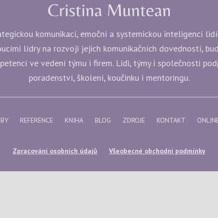
egickou komunikací, emoční a systemickou inteligencí lidí i
ucími lídry na rozvoji jejich komunikačních dovedností, b
etencí ve vedení týmu i firem. Lidi, týmy i společnosti po
poradenství, školení, koučinku i mentoringu.
ŽBY
REFERENCE
KNIHA
BLOG
ZDROJE
KONTAKT
ONLIN
Zpracování osobních údajů
Všeobecné obchodní podmínky