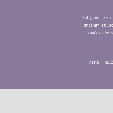
Zabývám se strat
dnešními i budo
značek a komp
O MNĚ
SLU