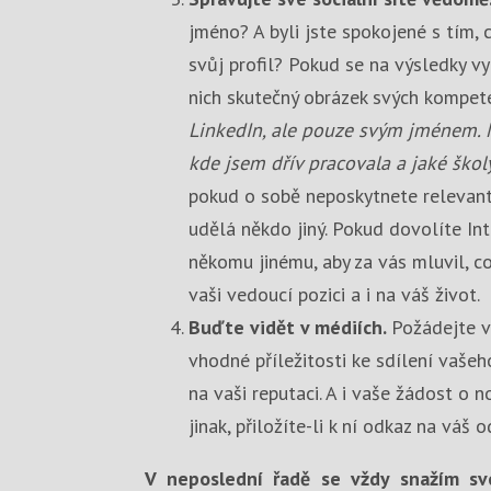
jméno? A byli jste spokojené s tím, 
svůj profil? Pokud se na výsledky v
nich skutečný obrázek svých kompet
LinkedIn, ale pouze svým jménem. 
kde jsem dřív pracovala a jaké škol
pokud o sobě neposkytnete relevantn
udělá někdo jiný. Pokud dovolíte Int
někomu jinému, aby za vás mluvil, 
vaši vedoucí pozici a i na váš život.
Buďte vidět v médiích.
Požádejte v
vhodné příležitosti ke sdílení vaše
na vaši reputaci. A i vaše žádost o
jinak, přiložíte-li k ní odkaz na váš
V neposlední řadě se vždy snažím sv