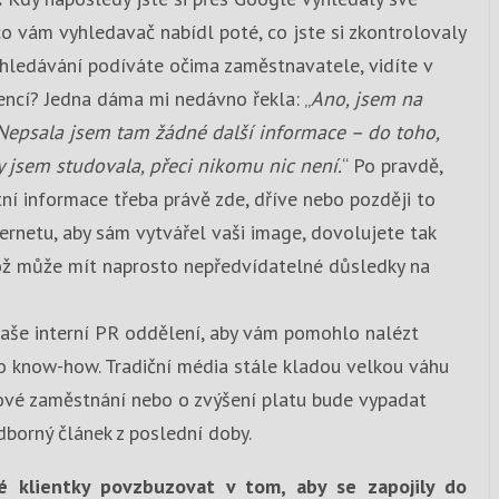
co vám vyhledavač nabídl poté, co jste si zkontrolovaly
yhledávání podíváte očima zaměstnavatele, vidíte v
encí? Jedna dáma mi nedávno řekla: „
Ano, jsem na
Nepsala jsem tam žádné další informace – do toho,
y jsem studovala, přeci nikomu nic není.
“ Po pravdě,
í informace třeba právě zde, dříve nebo později to
ernetu, aby sám vytvářel vaši image, dovolujete tak
což může mít naprosto nepředvídatelné důsledky na
aše interní PR oddělení, aby vám pomohlo nalézt
ho know-how. Tradiční média stále kladou velkou váhu
 nové zaměstnání nebo o zvýšení platu bude vypadat
 odborný článek z poslední doby.
é klientky povzbuzovat v tom, aby se zapojily do