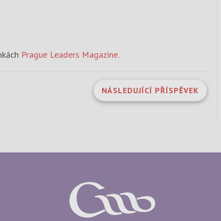
ankách
Prague Leaders Magazine.
NÁSLEDUJÍCÍ PŘÍSPĚVEK