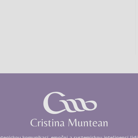
egickou komunikací, emoční a systemickou inteligencí lidí i