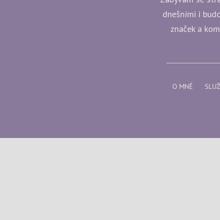
dnešními i budo
značek a komp
O MNĚ
SLU