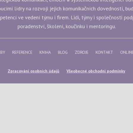
ucími lídry na rozvoji jejich komunikačních dovedností, b
etencí ve vedení týmu i firem. Lidi, týmy i společnosti po
poradenství, školení, koučinku i mentoringu.
ŽBY
REFERENCE
KNIHA
BLOG
ZDROJE
KONTAKT
ONLIN
Zpracování osobních údajů
Všeobecné obchodní podmínky