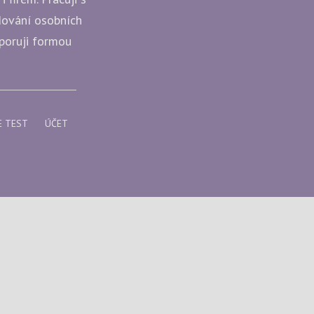
udování osobních
dporuji formou
E TEST
ÚČET