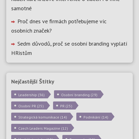
samotné
Proč dnes ve firmách potřebujeme víc
osobních značek?
Sedm důvodů, proč se osobní branding vyplatí
HRistům
Nejčastější Štítky
Leadership
(36)
Osobní branding
(29)
Osobní PR
(25)
PR
(25)
Strategická komunikace
(14)
Podnikání
(14)
Czech Leaders Magazine
(12)