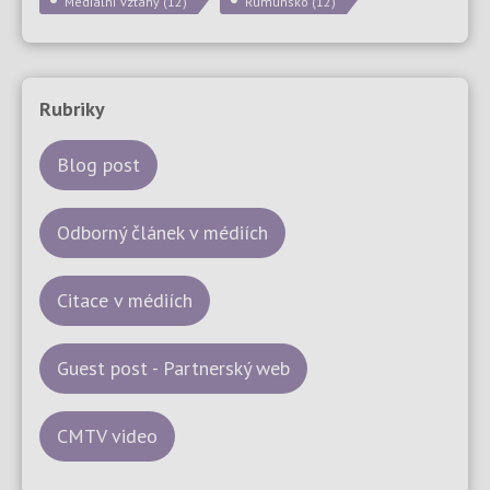
Mediální vztahy
(12)
Rumunsko
(12)
Rubriky
Blog post
Odborný článek v médiích
Citace v médiích
Guest post - Partnerský web
CMTV video