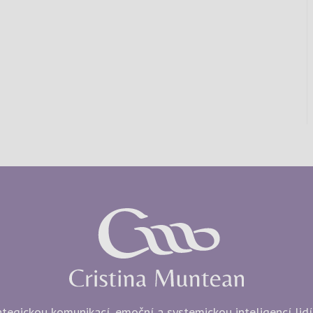
egickou komunikací, emoční a systemickou inteligencí lidí i