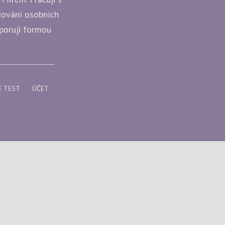
udování osobních
dporuji formou
E TEST
ÚČET