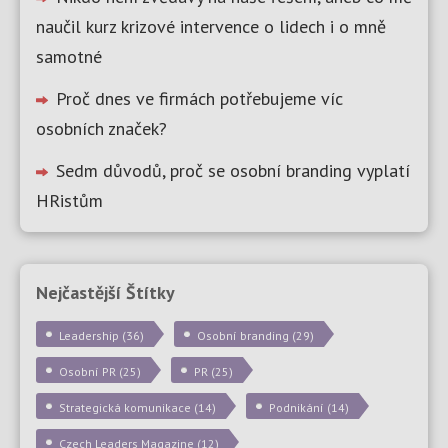
naučil kurz krizové intervence o lidech i o mně
samotné
Proč dnes ve firmách potřebujeme víc
osobních značek?
Sedm důvodů, proč se osobní branding vyplatí
HRistům
Nejčastější Štítky
Leadership
(36)
Osobní branding
(29)
Osobní PR
(25)
PR
(25)
Strategická komunikace
(14)
Podnikání
(14)
Czech Leaders Magazine
(12)