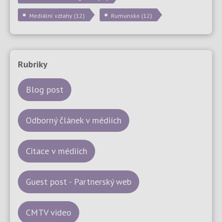
Mediální vztahy
(12)
Rumunsko
(12)
Rubriky
Blog post
Odborný článek v médiích
Citace v médiích
Guest post - Partnerský web
CMTV video