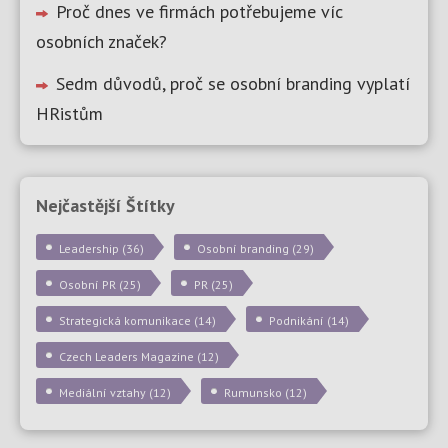
Proč dnes ve firmách potřebujeme víc
osobních značek?
Sedm důvodů, proč se osobní branding vyplatí
HRistům
Nejčastější Štítky
Leadership
(36)
Osobní branding
(29)
Osobní PR
(25)
PR
(25)
Strategická komunikace
(14)
Podnikání
(14)
Czech Leaders Magazine
(12)
Mediální vztahy
(12)
Rumunsko
(12)