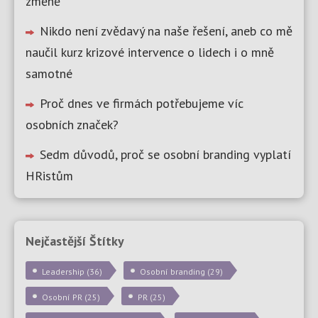
změně
Nikdo není zvědavý na naše řešení, aneb co mě
naučil kurz krizové intervence o lidech i o mně
samotné
Proč dnes ve firmách potřebujeme víc
osobních značek?
Sedm důvodů, proč se osobní branding vyplatí
HRistům
Nejčastější Štítky
Leadership
(36)
Osobní branding
(29)
Osobní PR
(25)
PR
(25)