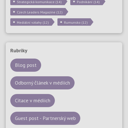
Strategická komunikace
(14)
Podnikání
(14)
Czech Leaders Magazine
(12)
Mediální vztahy
(12)
Rumunsko
(12)
Rubriky
Blog post
Odborný článek v médiích
Citace v médiích
Guest post - Partnerský web