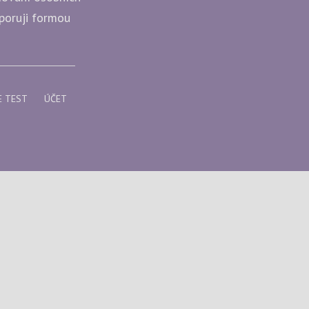
dporuji formou
E TEST
ÚČET