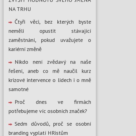
NA TRHU
Čtyři věci, bez kterých byste
neměli opustit stávající
zaměstnání, pokud uvažujete o
kariérní změně
Nikdo není zvědavý na naše
řešení, aneb co mě naučil kurz
krizové intervence o lidech i o mně
samotné
Proč dnes ve firmách
potřebujeme víc osobních značek?
Sedm důvodů, proč se osobní
branding vyplatí HRistům