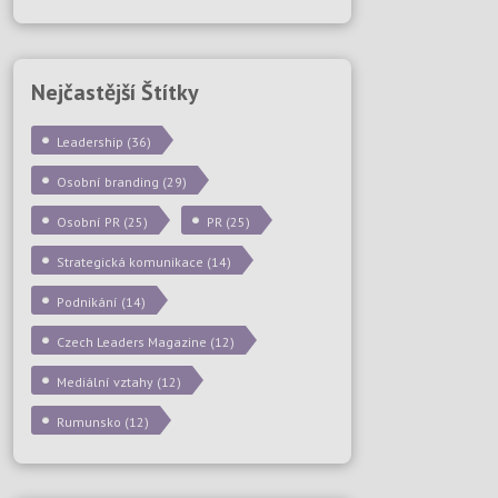
Nejčastější Štítky
Leadership
(36)
Osobní branding
(29)
Osobní PR
(25)
PR
(25)
Strategická komunikace
(14)
Podnikání
(14)
Czech Leaders Magazine
(12)
Mediální vztahy
(12)
Rumunsko
(12)