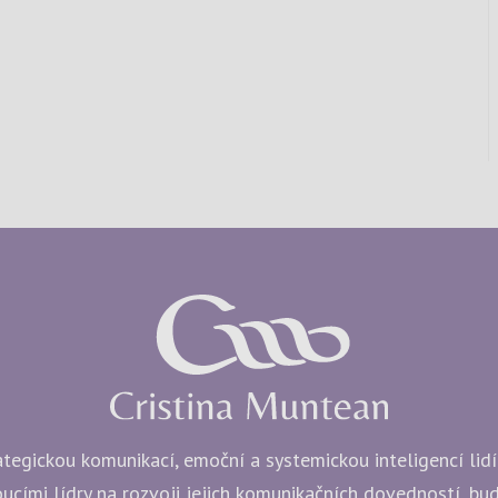
egickou komunikací, emoční a systemickou inteligencí lidí i
ucími lídry na rozvoji jejich komunikačních dovedností, b