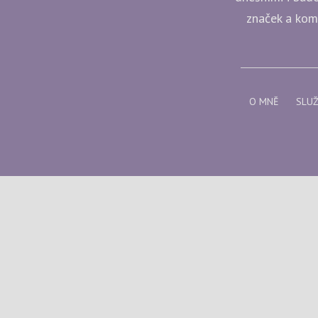
značek a komp
O MNĚ
SLU