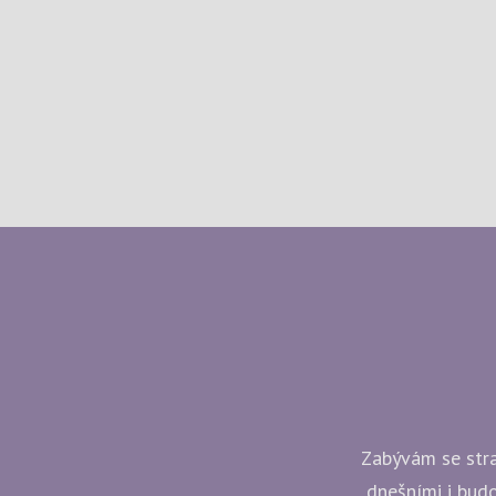
Zabývám se strat
dnešními i budo