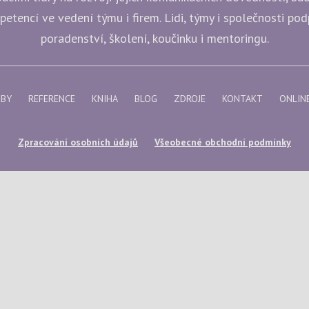
etencí ve vedení týmu i firem. Lidi, týmy i společnosti po
poradenství, školení, koučinku i mentoringu.
ŽBY
REFERENCE
KNIHA
BLOG
ZDROJE
KONTAKT
ONLIN
Zpracování osobních údajů
Všeobecné obchodní podmínky