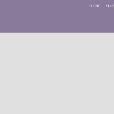
O MNĚ
SLU