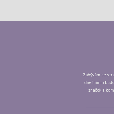
Zabývám se strat
dnešními i budo
značek a komp