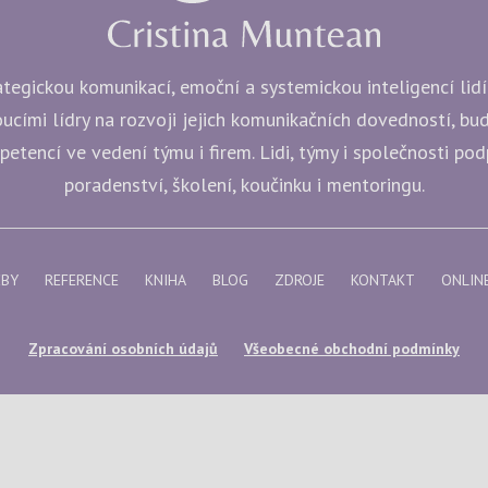
egickou komunikací, emoční a systemickou inteligencí lidí i
ucími lídry na rozvoji jejich komunikačních dovedností, b
etencí ve vedení týmu i firem. Lidi, týmy i společnosti po
poradenství, školení, koučinku i mentoringu.
ŽBY
REFERENCE
KNIHA
BLOG
ZDROJE
KONTAKT
ONLIN
Zpracování osobních údajů
Všeobecné obchodní podmínky