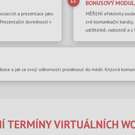
12.
BONUSOVÝ MODUL 
ciacích a prezentace jako
MĚŘENÍ efektivity osobn
u. Prezentační dovednosti v
své komunikační kanály
udržitelně, radostně a s 
e a jak se svojí odborností proniknout do médií. Krizová komuni
Í TERMÍNY VIRTUÁLNÍCH W