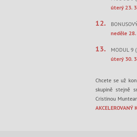
úterý 23. 3
12.
BONUSOVÝ
neděle 28.
13.
MODUL 9 (
úterý 30. 3
Chcete se už kon
skupině stejně s
Cristinou Muntea
AKCELEROVANÝ K