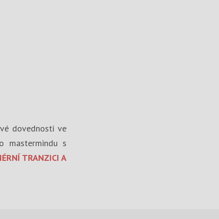
ové dovednosti ve
ího mastermindu s
ÉRNÍ TRANZICI A