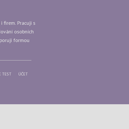
 firem. Pracuji s
udování osobních
dporuji formou
E TEST
ÚČET