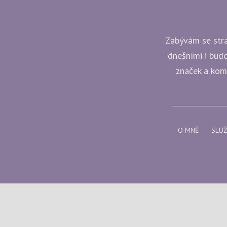
Zabývám se strat
dnešními i budo
značek a komp
O MNĚ
SLU